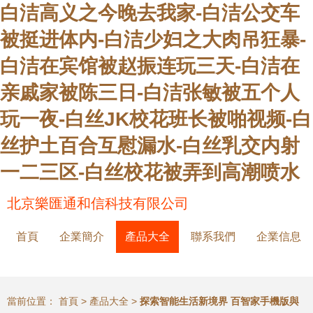
白洁高义之今晚去我家-白洁公交车
被挺进体内-白洁少妇之大肉吊狂暴-
白洁在宾馆被赵振连玩三天-白洁在
亲戚家被陈三日-白洁张敏被五个人
玩一夜-白丝JK校花班长被啪视频-白
丝护土百合互慰漏水-白丝乳交内射
一二三区-白丝校花被弄到高潮喷水
北京樂匯通和信科技有限公司
首頁
企業簡介
產品大全
聯系我們
企業信息
當前位置：
首頁
>
產品大全
>
探索智能生活新境界 百智家手機版與