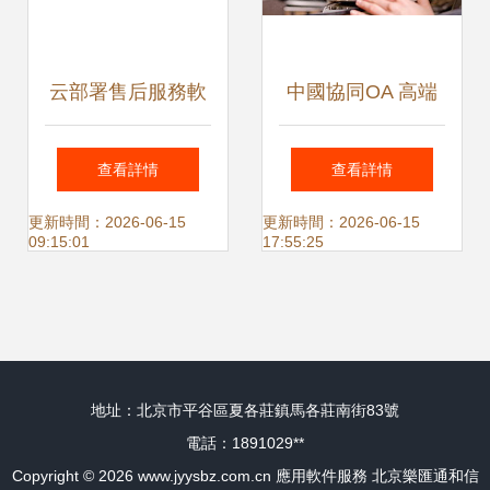
云部署售后服務軟
中國協同OA 高端
件 企業高效運維的
與移動雙輪驅動，
查看詳情
查看詳情
優選方案
領跑管理軟件領域
更新時間：2026-06-15
更新時間：2026-06-15
09:15:01
17:55:25
地址：北京市平谷區夏各莊鎮馬各莊南街83號
電話：1891029**
Copyright © 2026
www.jyysbz.com.cn
應用軟件服務
北京樂匯通和信