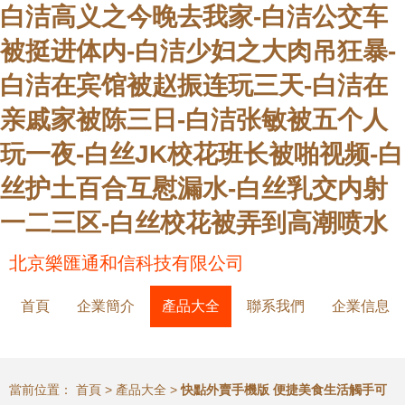
白洁高义之今晚去我家-白洁公交车
被挺进体内-白洁少妇之大肉吊狂暴-
白洁在宾馆被赵振连玩三天-白洁在
亲戚家被陈三日-白洁张敏被五个人
玩一夜-白丝JK校花班长被啪视频-白
丝护土百合互慰漏水-白丝乳交内射
一二三区-白丝校花被弄到高潮喷水
北京樂匯通和信科技有限公司
首頁
企業簡介
產品大全
聯系我們
企業信息
當前位置：
首頁
>
產品大全
>
快點外賣手機版 便捷美食生活觸手可